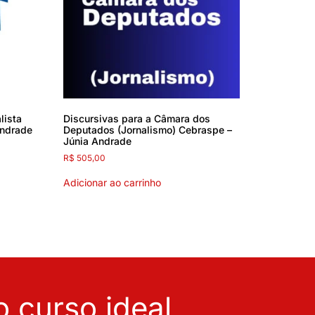
lista
Discursivas para a Câmara dos
Andrade
Deputados (Jornalismo) Cebraspe –
Júnia Andrade
R$
505,00
Adicionar ao carrinho
 curso ideal