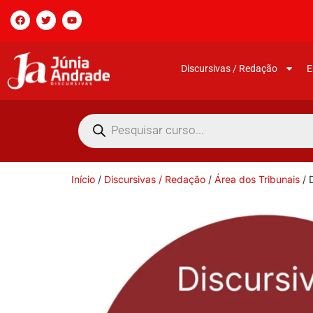
Discursivas / Redação
E
Início
/
Discursivas / Redação
/
Área dos Tribunais
/ 