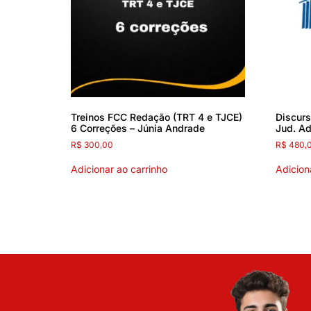
Treinos FCC Redação (TRT 4 e TJCE)
Discurs
6 Correções – Júnia Andrade
Jud. Ad
R$
300,00
R$
480,
Adicionar ao carrinho
Adicion