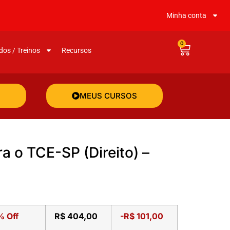
Minha conta
0
dos / Treinos
Recursos
MEUS CURSOS
a o TCE-SP (Direito) –
% Off
R$
404,00
-
R$
101,00