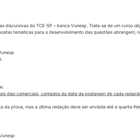
 das discursivas do TCE-SP – banca
Vunesp
. Trata-se de um curso obj
stas temáticas para o desenvolvimento das questões abrangem, no
Vunesp
l.
e.
ois dias comerciais, contados da data da postagem de cada redação
a da prova, mas a última redação deve ser enviada até a quarta-fe
Vunesp