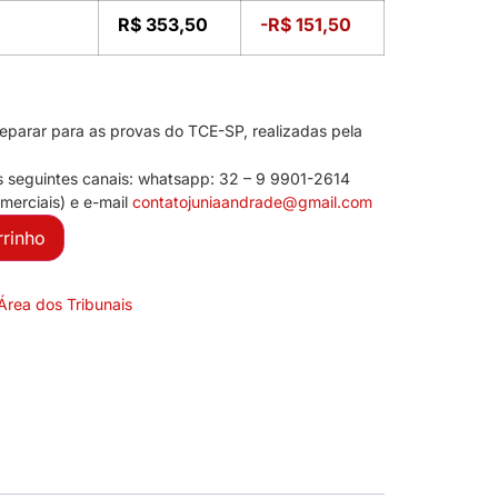
R$
353,50
-
R$
151,50
parar para as provas do TCE-SP, realizadas pela
s seguintes canais: whatsapp: 32 – 9 9901-2614
merciais) e e-mail
contato
juniaan
drade@gmail.com
rrinho
Área dos Tribunais