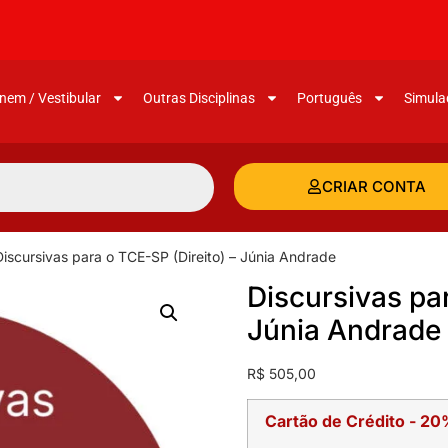
nem / Vestibular
Outras Disciplinas
Português
Simula
CRIAR CONTA
Discursivas para o TCE-SP (Direito) – Júnia Andrade
Discursivas par
Júnia Andrade
R$
505,00
Cartão de Crédito - 20