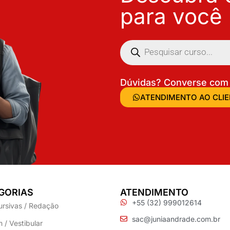
para você
Dúvidas? Converse com 
ATENDIMENTO AO CLI
GORIAS
ATENDIMENTO
+55 (32) 999012614
ursivas / Redação
sac@juniaandrade.com.br
 / Vestibular