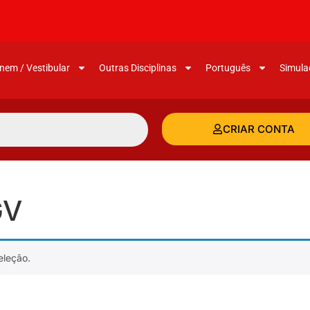
nem / Vestibular
Outras Disciplinas
Português
Simula
CRIAR CONTA
GV
eleção.