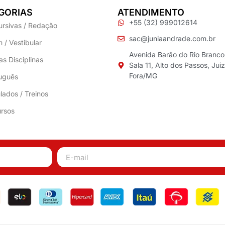
GORIAS
ATENDIMENTO
+55 (32) 999012614
ursivas / Redação
sac@juniaandrade.com.br
 / Vestibular
Avenida Barão do Rio Branco
as Disciplinas
Sala 11, Alto dos Passos, Jui
Fora/MG
uguês
lados / Treinos
rsos