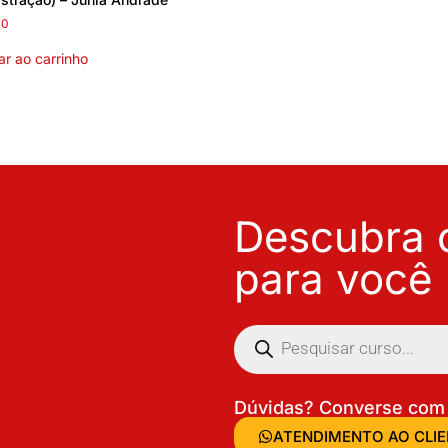
00
ar ao carrinho
Descubra o
para você
Dúvidas? Converse com 
ATENDIMENTO AO CLI