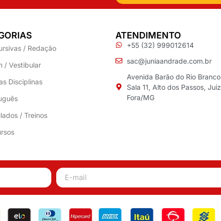
GORIAS
ATENDIMENTO
+55 (32) 999012614
ursivas / Redação
sac@juniaandrade.com.br
 / Vestibular
Avenida Barão do Rio Branco
as Disciplinas
Sala 11, Alto dos Passos, Jui
Fora/MG
uguês
lados / Treinos
rsos