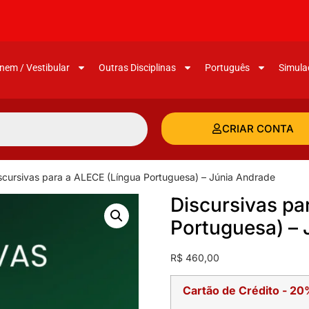
nem / Vestibular
Outras Disciplinas
Português
Simula
CRIAR CONTA
scursivas para a ALECE (Língua Portuguesa) – Júnia Andrade
Discursivas pa
Portuguesa) – 
R$
460,00
Cartão de Crédito - 20