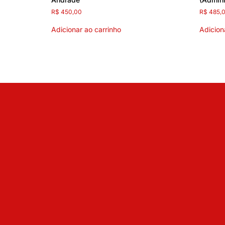
R$
450,00
R$
485,
Adicionar ao carrinho
Adicion