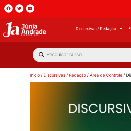
Discursivas / Redação
E
Início
/
Discursivas / Redação
/
Área de Controle
/ Di