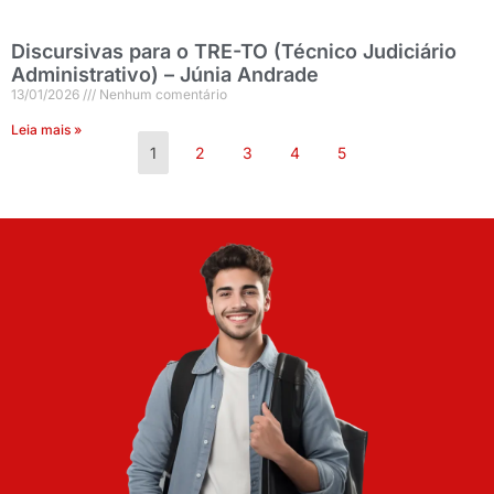
Discursivas para o TRE-TO (Técnico Judiciário
Administrativo) – Júnia Andrade
13/01/2026
Nenhum comentário
Leia mais »
1
2
3
4
5