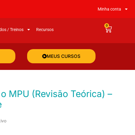
Minha conta
0
dos / Treinos
Recursos
MEUS CURSOS
e
tivo