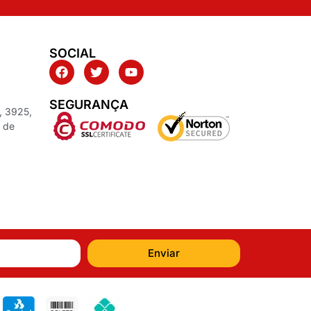
SOCIAL
SEGURANÇA
, 3925,
z de
Enviar