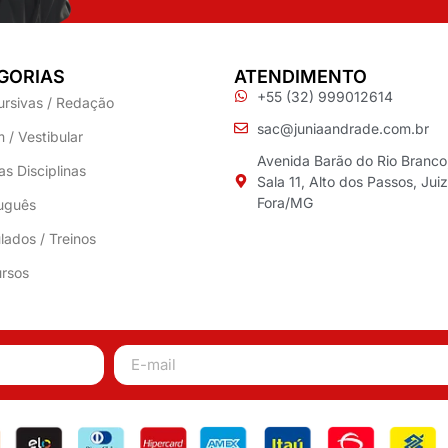
GORIAS
ATENDIMENTO
+55 (32) 999012614
ursivas / Redação
sac@juniaandrade.com.br
 / Vestibular
Avenida Barão do Rio Branco
as Disciplinas
Sala 11, Alto dos Passos, Jui
Fora/MG
uguês
lados / Treinos
rsos