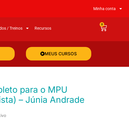
Minha conta
0
dos / Treinos
Recursos
MEUS CURSOS
ista) – Júnia Andrade
tivo