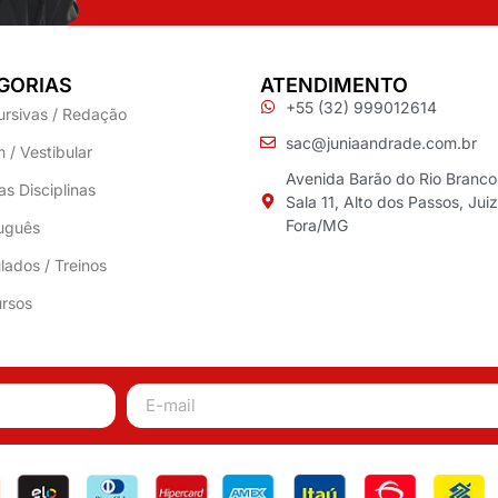
GORIAS
ATENDIMENTO
+55 (32) 999012614
ursivas / Redação
sac@juniaandrade.com.br
 / Vestibular
Avenida Barão do Rio Branco
as Disciplinas
Sala 11, Alto dos Passos, Jui
Fora/MG
uguês
lados / Treinos
rsos