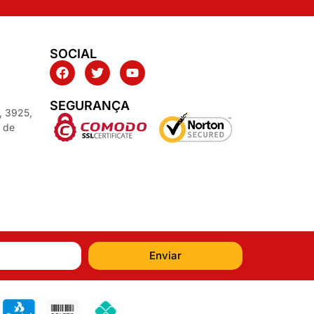
SOCIAL
SEGURANÇA
, 3925,
z de
Enviar