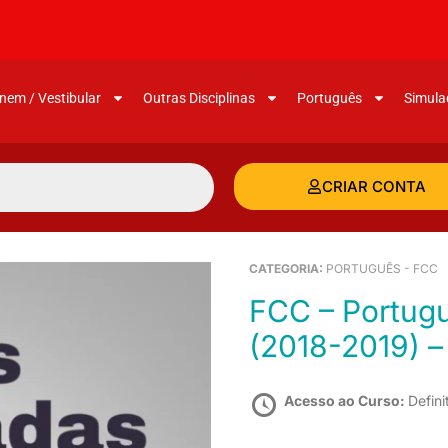
nem / Vestibular
Outras Disciplinas
Português
Simula
CRIAR CONTA
CATEGORIA:
PORTUGUÊS - FCC
FCC – Português em provas comentadas
(2018-2019) –
Acesso ao Curso:
Defini