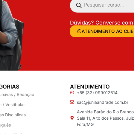
Dúvidas? Converse com 
ATENDIMENTO AO CLI
GORIAS
ATENDIMENTO
+55 (32) 999012614
ursivas / Redação
sac@juniaandrade.com.br
 / Vestibular
Avenida Barão do Rio Branco
as Disciplinas
Sala 11, Alto dos Passos, Jui
Fora/MG
uguês