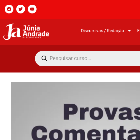
Discursivas / Redação
E