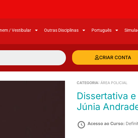
nem / Vestibular
Outras Disciplinas
Português
Simula
CRIAR CONTA
CATEGORIA:
ÁREA POLICIAL
Dissertativa e Português para a PMSP –
Júnia Andrad
Acesso ao Curso:
Defini