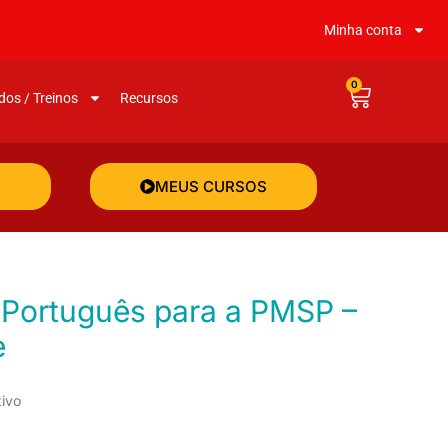
Minha conta
0
dos / Treinos
Recursos
MEUS CURSOS
e
tivo