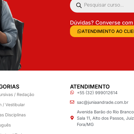
Dúvidas? Converse com 
ATENDIMENTO AO CLI
GORIAS
ATENDIMENTO
+55 (32) 999012614
ursivas / Redação
sac@juniaandrade.com.br
 / Vestibular
Avenida Barão do Rio Branco
as Disciplinas
Sala 11, Alto dos Passos, Jui
Fora/MG
uguês