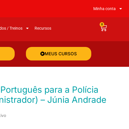
Minha conta
0
dos / Treinos
Recursos
MEUS CURSOS
nistrador) – Júnia Andrade
tivo