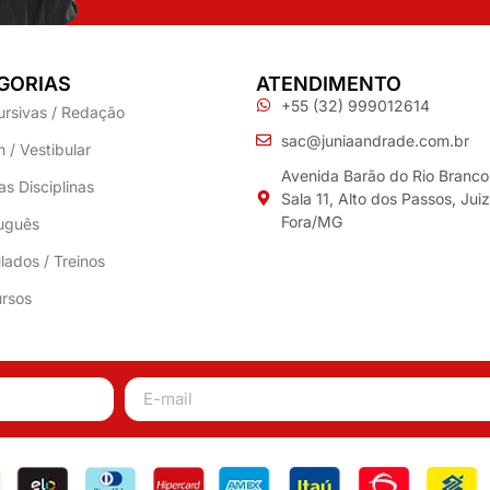
GORIAS
ATENDIMENTO
+55 (32) 999012614
ursivas / Redação
sac@juniaandrade.com.br
 / Vestibular
Avenida Barão do Rio Branco
as Disciplinas
Sala 11, Alto dos Passos, Jui
Fora/MG
uguês
lados / Treinos
rsos