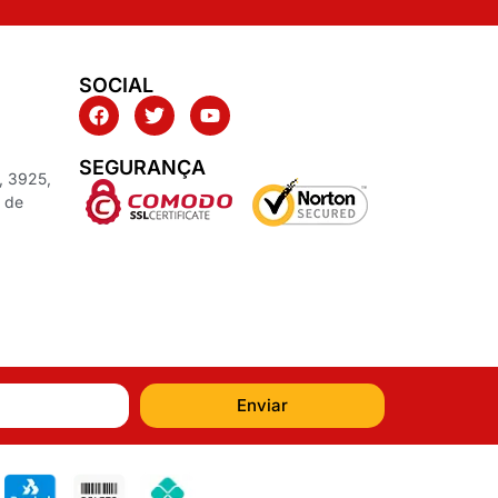
SOCIAL
SEGURANÇA
, 3925,
z de
Enviar