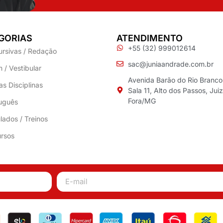
GORIAS
ATENDIMENTO
+55 (32) 999012614
ursivas / Redação
sac@juniaandrade.com.br
 / Vestibular
Avenida Barão do Rio Branco
as Disciplinas
Sala 11, Alto dos Passos, Jui
Fora/MG
uguês
lados / Treinos
rsos