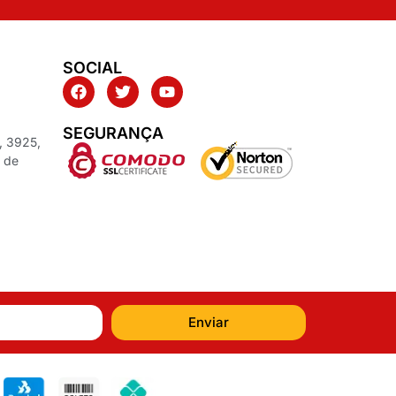
SOCIAL
SEGURANÇA
, 3925,
z de
Enviar