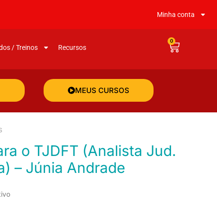
Minha conta
0
dos / Treinos
Recursos
MEUS CURSOS
S
ia) – Júnia Andrade
tivo