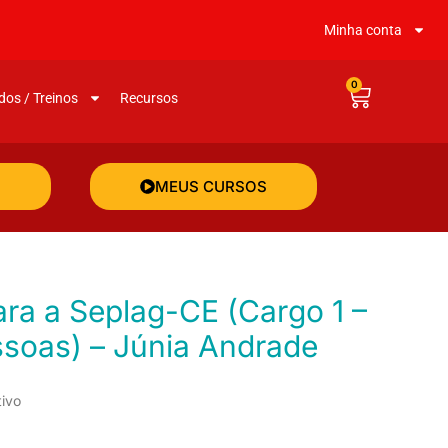
Minha conta
0
dos / Treinos
Recursos
MEUS CURSOS
soas) – Júnia Andrade
tivo