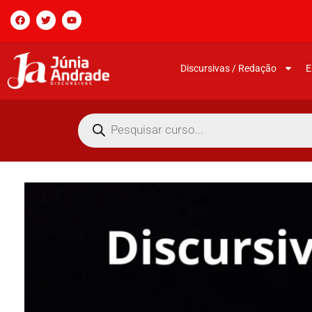
Discursivas / Redação
E