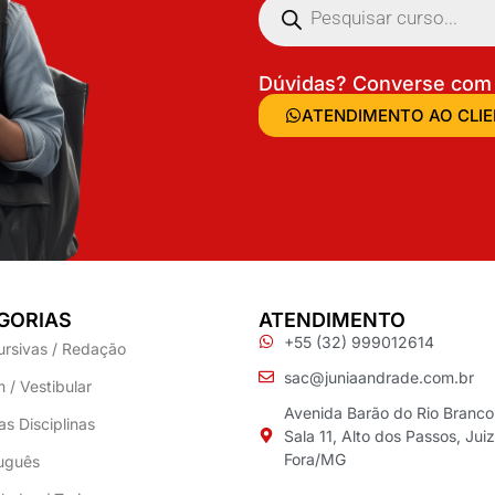
Dúvidas? Converse com 
ATENDIMENTO AO CLI
GORIAS
ATENDIMENTO
+55 (32) 999012614
ursivas / Redação
sac@juniaandrade.com.br
 / Vestibular
Avenida Barão do Rio Branco
as Disciplinas
Sala 11, Alto dos Passos, Jui
Fora/MG
uguês