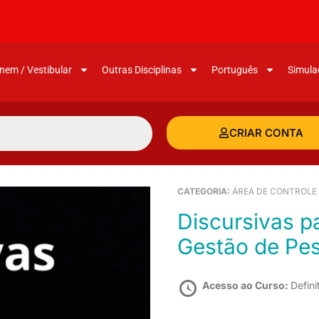
nem / Vestibular
Outras Disciplinas
Português
Simula
CRIAR CONTA
CATEGORIA:
ÁREA DE CONTROLE
Discursivas para a Seplag-CE (Cargo 1 –
Gestão de Pes
Acesso ao Curso:
Defini