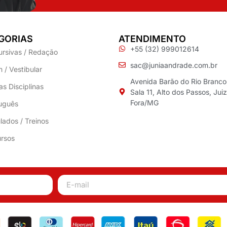
GORIAS
ATENDIMENTO
+55 (32) 999012614
ursivas / Redação
sac@juniaandrade.com.br
 / Vestibular
Avenida Barão do Rio Branco
as Disciplinas
Sala 11, Alto dos Passos, Jui
Fora/MG
uguês
lados / Treinos
rsos