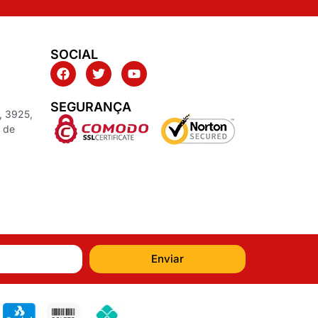
SOCIAL
SEGURANÇA
, 3925,
z de
Enviar