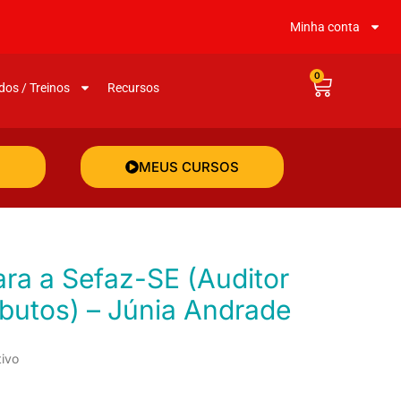
Minha conta
0
dos / Treinos
Recursos
MEUS CURSOS
ibutos) – Júnia Andrade
tivo