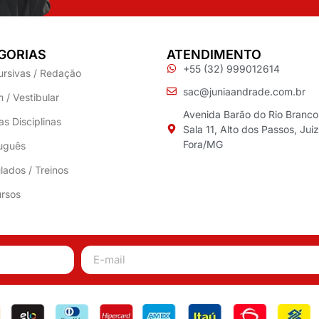
GORIAS
ATENDIMENTO
+55 (32) 999012614
ursivas / Redação
sac@juniaandrade.com.br
 / Vestibular
Avenida Barão do Rio Branco
as Disciplinas
Sala 11, Alto dos Passos, Jui
Fora/MG
uguês
lados / Treinos
rsos