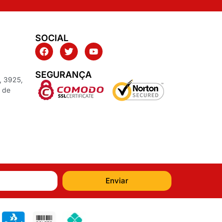
SOCIAL
SEGURANÇA
, 3925,
z de
Enviar