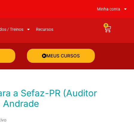
Minha conta
0
dos / Treinos
Recursos
MEUS CURSOS
ia Andrade
tivo