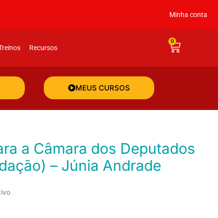
Minha conta
0
Treinos
Recursos
MEUS CURSOS
edação) – Júnia Andrade
tivo