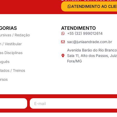
ATENDIMENTO AO CLI
GORIAS
ATENDIMENTO
+55 (32) 999012614
ursivas / Redação
sac@juniaandrade.com.br
 / Vestibular
Avenida Barão do Rio Branco
as Disciplinas
Sala 11, Alto dos Passos, Jui
Fora/MG
uguês
lados / Treinos
rsos