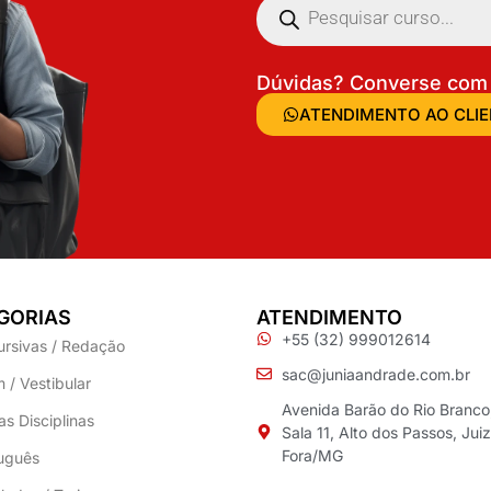
Dúvidas? Converse com 
ATENDIMENTO AO CLI
GORIAS
ATENDIMENTO
+55 (32) 999012614
ursivas / Redação
sac@juniaandrade.com.br
 / Vestibular
Avenida Barão do Rio Branco
as Disciplinas
Sala 11, Alto dos Passos, Jui
Fora/MG
uguês