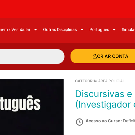
nem / Vestibular
Outras Disciplinas
Português
Simula
CRIAR CONTA
CATEGORIA:
ÁREA POLICIAL
Discursivas e Português para o PCPA
(Investigador
Acesso ao Curso:
Defini