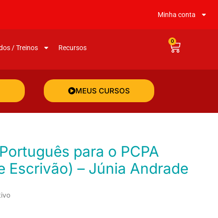
Minha conta
0
dos / Treinos
Recursos
MEUS CURSOS
 e Escrivão) – Júnia Andrade
tivo