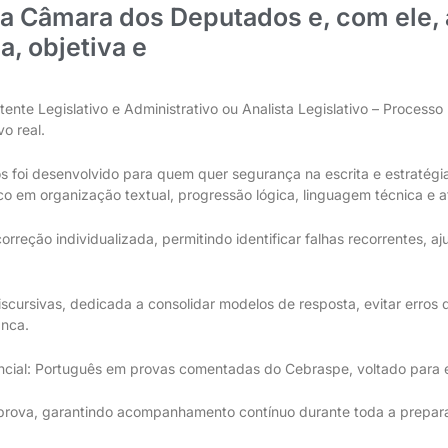
da Câmara dos Deputados e, com ele, 
a, objetiva e
a
l
i
n
h
a
d
a
a
o
r
i
g
o
r
d
o
C
e
b
ente Legislativo e Administrativo ou Analista Legislativo – Processo
o real.
 foi desenvolvido para quem quer segurança na escrita e estratégi
co em organização textual, progressão lógica, linguagem técnica e
reção individualizada, permitindo identificar falhas recorrentes, aju
iscursivas, dedicada a consolidar modelos de resposta, evitar erros 
anca.
ial: Português em provas comentadas do Cebraspe, voltado para el
 prova, garantindo acompanhamento contínuo durante toda a prepar