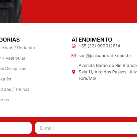
GORIAS
ATENDIMENTO
+55 (32) 999012614
ursivas / Redação
sac@juniaandrade.com.br
 / Vestibular
Avenida Barão do Rio Branco
as Disciplinas
Sala 11, Alto dos Passos, Jui
Fora/MG
uguês
lados / Treinos
rsos