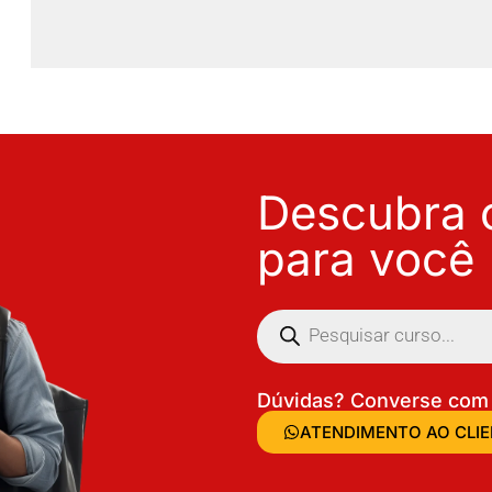
Descubra o
para você
Dúvidas? Converse com 
ATENDIMENTO AO CLI