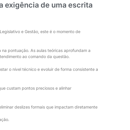
a exigência de uma escrita
r
a
s
p
e
.
a
l
i
n
h
a
d
a
a
o
r
i
g
o
r
d
o
C
e
b
r
a
s
p
e
.
 Legislativo e Gestão, este é o momento de
a na pontuação. As aulas teóricas aprofundam a
 atendimento ao comando da questão.
star o nível técnico e evoluir de forma consistente a
que custam pontos preciosos e alinhar
iminar deslizes formais que impactam diretamente
ação.