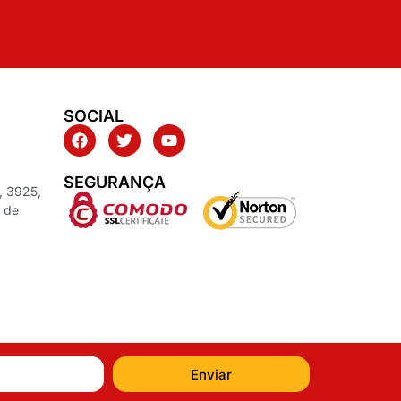
SOCIAL
SEGURANÇA
, 3925,
z de
Enviar