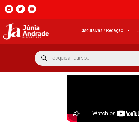
Discursivas / Redação
E