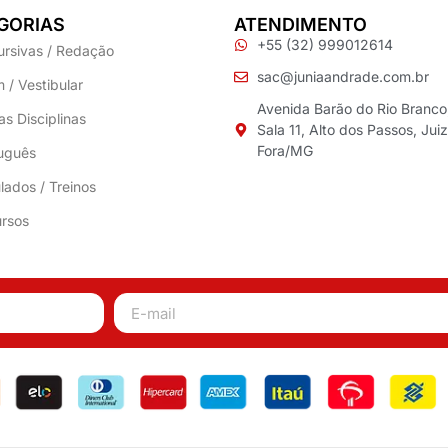
GORIAS
ATENDIMENTO
+55 (32) 999012614
ursivas / Redação
sac@juniaandrade.com.br
 / Vestibular
Avenida Barão do Rio Branco
as Disciplinas
Sala 11, Alto dos Passos, Jui
Fora/MG
uguês
lados / Treinos
rsos